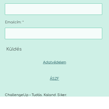
Emailcím: *
Küldés
Adatvédelem
ÁSZF
ChallengeUp – Tudás. Kaland. Siker.
© 2025 - 2026 ChallengeUp Versenyek
Powered by
Webador