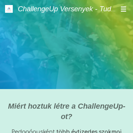
Skip
ChallengeUp Versenyek - Tudás. Kaland. Siker.
to
main
content
Miért hoztuk létre a ChallengeUp-
ot?
Pedagógusként
több évtizedes szakmai