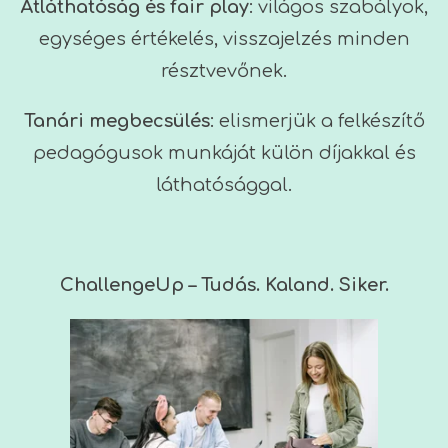
Átláthatóság és fair play
: világos szabályok,
egységes értékelés, visszajelzés minden
résztvevőnek.
Tanári megbecsülés
: elismerjük a felkészítő
pedagógusok munkáját külön díjakkal és
láthatósággal.
ChallengeUp – Tudás. Kaland. Siker.