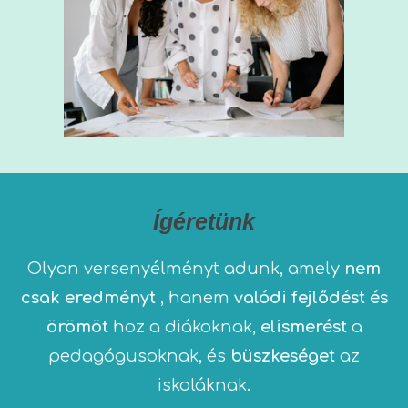
Ígéretünk
Olyan versenyélményt adunk, amely
nem
csak eredményt
, hanem
valódi fejlődést és
örömöt
hoz a diákoknak,
elismerést
a
pedagógusoknak, és
büszkeséget
az
iskoláknak.